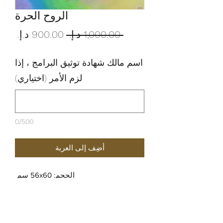
الروح الحرة
سعر
سعر
 ‏1,000.00 د.إ.‏ 
عادي
البيع
اسم مالك شهادة توثيق البرامج ، إذا
لزم الأمر (اختياري)
0/500
أضِف إلى العربة
الحجم: 56x60 سم
الاكريليك على قماش
سياسة الاسترجاع والاسترداد