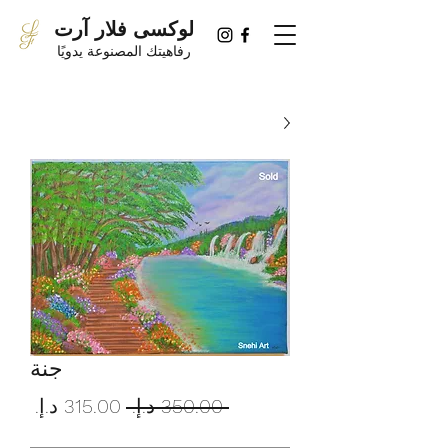
لوكسى فلار آرت
رفاهيتك المصنوعة يدويًا
جنة
سعر
سعر
 ‏350.00 د.إ.‏ 
عادي
البيع