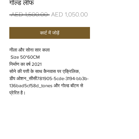
गोल्ड लीफ
नियमित
बिक्री
 AED 1,500.00 
AED 1,050.00
मूल्य
मूल्य
कार्ट में जोड़ें
नीला और सोना सार कला
Size 50*60CM
निर्माण का वर्ष 2021
सोने की पत्ती के साथ कैनवास पर एक्रिलिक,
डीप ओशन_सीसी781905-5cde-3194-bb3b-
136bad5cf58d_tones और गोल्ड बॉटम से
प्रेरित है।
वापसी और वापसी नीति
हम वास्तव में खुश हैं कि आपने हमसे खरीदा है,
शिपिंग सूचना
लेकिन हम एक विनम्र अनुरोध करना चाहते हैं कि