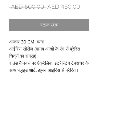
नियमित
बिक्री
 AED 500.00 
AED 450.00
मूल्य
मूल्य
स्टाक खत्म
आकार 30 CM व्यास
आईरिस सीरीज (मानव आंखों के रंग से प्रेरित
चित्रों का संग्रह)
राउंड कैनवस पर ऐक्रेलिक, इंटरेस्टिंग टेक्सचर के
साथ फ्लुइड आर्ट, ह्यूमन आइरिस से प्रेरित।
वापसी और वापसी नीति
हम वास्तव में खुश हैं कि आपने हमसे खरीदा है,
शिपिंग सूचना
लेकिन हम एक विनम्र अनुरोध करना चाहते हैं कि
हम किसी भी वापसी या धनवापसी अनुरोध को
यह कलाकृति दुनिया भर में मुफ्त शिपिंग के लिए